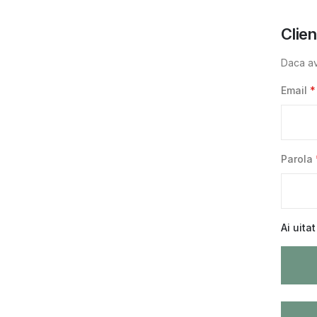
Clien
Daca av
Email
Parola
Ai uita