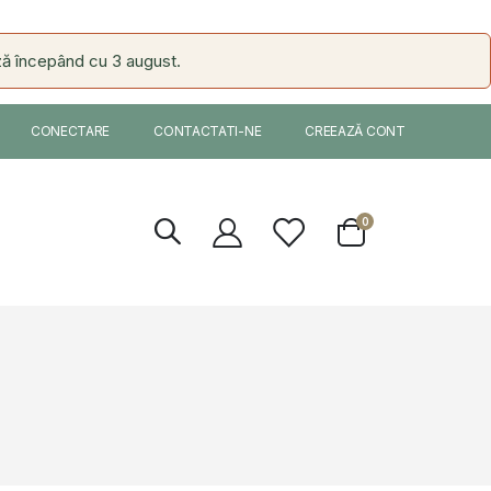
ă începând cu 3 august.
CONECTARE
CONTACTATI-NE
CREEAZĂ CONT
articole
0
Cart