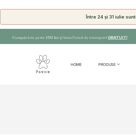
Între 24 și 31 iulie su
Cumpără de peste
150 lei
şi beneficiezi de transport
GRATUIT!
HOME
PRODUSE